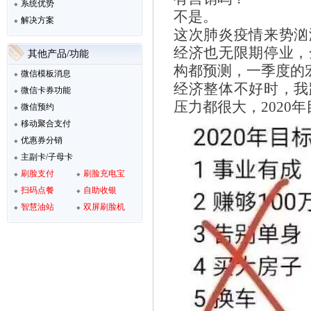
系统优势
不是。
解决方案
这次肺炎疫情来势汹
经济也无限期停业，
其他产品/功能
构都预测，一季度的
微信模板消息
经济整体不好时，我
微信卡券功能
压力都很大，2020
微信预约
移动聚合支付
优惠券分销
主副卡/子母卡
刷脸支付
刷脸充电宝
扫码点餐
自助收银
智慧油站
双屏刷脸机