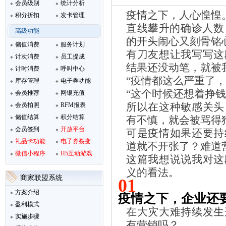
会员级别
统计分析
疫情之下，人心惶惶
积分折扣
发卡管理
直线攀升的确诊人数
高级功能
的开头闹心又刻骨铭
储值消费
服务计划
有刀友想让我写写这
计次消费
员工提成
结果还没动笔，就被
计时消费
呼叫中心
“疫情都这么严重了，
库存管理
电子券功能
“这个时候还想着挣钱
会员推荐
网银充值
所以在这种敏感关头
会员拍照
RFM报表
储值结算
积分结算
有不慎，就会被骂得
会员签到
开放平台
可是疫情如果还要持
礼品卡功能
电子券裂变
道就不开张了？难道
微信小程序
H5互动游戏
这篇我想说说我对这
义的看法。
商家联盟系统
01
方案介绍
疫情之下，企业还
盈利模式
在大灾大难持续发生
实施步骤
有营销吗？