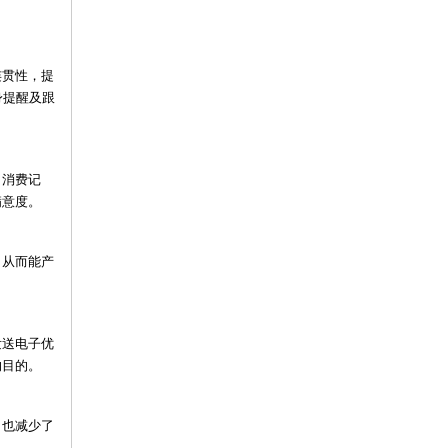
连贯性，提
身提醒及跟
、消费记
满意度。
，从而能产
发送电子优
的目的。
，也减少了