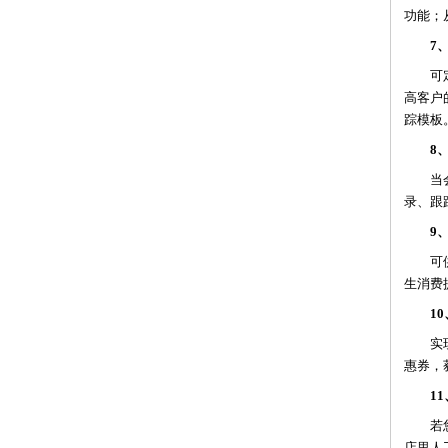
功能；
7
可
高客户
踪模板
8
当
录、跟
9
可
生消费
1
实
惠券，
11
若
店里人