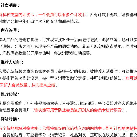
、计次消费：
持多种类型的计次卡，一个会员可以有多个计次卡
。所有计次卡充次、消费都
时统计分析中能列出计次卡的充值和剩余情况。
、库存管理：
实现产品的进销存管理，可实现直接对任一店面进行进货、退货功能，也可以
的调拨。分店之间可实现库存产品的调拨功能。最后可以实现盘点功能，同时
，产品库存数量低于库存值时，每次消费都自动报警。
、推荐人功能：
会员介绍新顾客成为商家的会员，获得一定的奖励；被推荐人消费时，可给推
包括推荐首次奖励设定、被推荐人消费奖励设定等，并可实现短信通知。
您可以
，来扩大会员数量，从而提高业绩
。
、照片功能：
卡易会员系统，可外接视频摄像头，直接通过现场拍照，将会员照片存入系统
自动显示会员照片（
该功能可用于防止会员盗用别人的会员卡进行消费
）。
、网站对接：
有全新的网站对接功能，只需将简短的代码植入您的网站中，即可让您的网站
。会员登陆后，可查看积分、消费记录、礼品列表，还可以在线兑换礼品，提