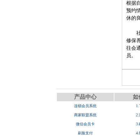
根据
预约
休的
修保
往会
员。
产品中心
如
连锁会员系统
1
商家联盟系统
2
微信会员卡
3
刷脸支付
4