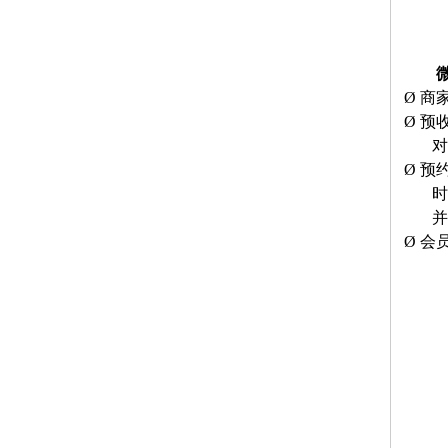
Ø
商
Ø
预
对
Ø
预
时
并
Ø
会