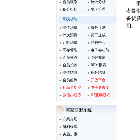
会员级别
统计分析
积分折扣
发卡管理
者提
备货
高级功能
用。
储值消费
服务计划
计次消费
员工提成
计时消费
呼叫中心
库存管理
电子券功能
会员推荐
网银充值
会员拍照
RFM报表
储值结算
积分结算
会员签到
开放平台
礼品卡功能
电子券裂变
微信小程序
H5互动游戏
商家联盟系统
方案介绍
盈利模式
实施步骤