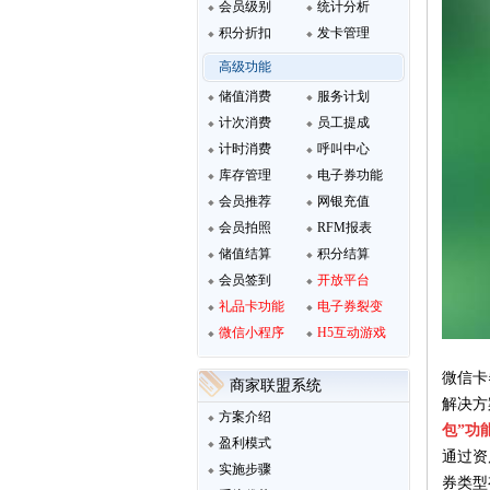
会员级别
统计分析
积分折扣
发卡管理
高级功能
储值消费
服务计划
计次消费
员工提成
计时消费
呼叫中心
库存管理
电子券功能
会员推荐
网银充值
会员拍照
RFM报表
储值结算
积分结算
会员签到
开放平台
礼品卡功能
电子券裂变
微信小程序
H5互动游戏
微信
卡
商家联盟系统
解决方
方案介绍
包”功
盈利模式
通过资
实施步骤
券类型