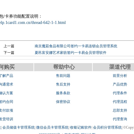
包/卡券功能配置说明：
help.1card1.com.cn/thread-642-1-1.html
上一篇
南京魔菇食品有限公司签约一卡易连锁会员管理系统
下一篇
夏邑富安娜艺术家纺签约一卡易会员管理软件
何购买
帮助中心
渠道代理
.了解产品
售前问题
前景分析
.沟通需求
售后支持
产品优势
.确认方案
服务条款
代理条件
.签约合同
保密协议
代理流程
.支付款项
总部支持
.发货培训
代理查询
统
|
会员储值卡管理系统
|
微信会员卡管理系统
|
收银记账软件
|
会员积分管理系统
| ©Co