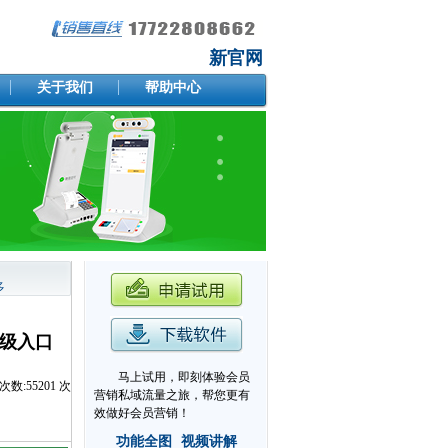
新官网
关于我们
帮助中心
多
一级入口
马上试用，即刻体验会员
次数:
55201
次
营销私域流量之旅，帮您更有
效做好会员营销！
功能全图
视频讲解