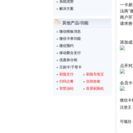
系统优势
一卡易
解决方案
法再“
商户开
其他产品/功能
请求将
微信模板消息
微信卡券功能
添加成
微信预约
移动聚合支付
优惠券分销
点开对
主副卡/子母卡
刷脸支付
刷脸充电宝
扫码点餐
自助收银
会员卡
智慧油站
双屏刷脸机
微信卡
汉堡王
可颂坊