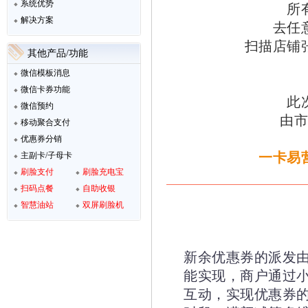
系统优势
所
解决方案
去任
扫描店铺
其他产品/功能
微信模板消息
微信卡券功能
此
微信预约
由市
移动聚合支付
优惠券分销
一卡易
主副卡/子母卡
刷脸支付
刷脸充电宝
扫码点餐
自助收银
智慧油站
双屏刷脸机
新余优惠券的派发
能实现，商户通过
互动，实现优惠券