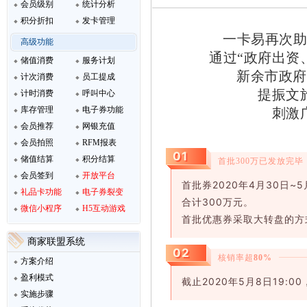
会员级别
统计分析
积分折扣
发卡管理
一卡易
再次助
高级功能
通过“政府出资
储值消费
服务计划
新余市政府
计次消费
员工提成
提振文
计时消费
呼叫中心
库存管理
电子券功能
刺激
会员推荐
网银充值
会员拍照
RFM报表
01
储值结算
积分结算
首批300万已发放完毕
会员签到
开放平台
首批券2020年4月30日~
礼品卡功能
电子券裂变
合计300万元。
微信小程序
H5互动游戏
首批优惠券采取大转盘的方
商家联盟系统
02
核销率超
80%
方案介绍
盈利模式
截止2020年5月8日19:
实施步骤