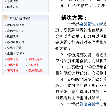
系统优势
6、 电子优惠券，活动时
解决方案
解决方案：
其他产品/功能
1、一卡易
会员管理系统
微信模板消息
惠，享受到尊贵的增值服务
微信卡券功能
分可以当钱用，积分可以兑
微信预约
销设置，能够针对不同类型
移动聚合支付
优惠券分销
销方式；
主副卡/子母卡
2、储值消费功能，通过
刷脸支付
刷脸充电宝
仅能深度锁定会员，而且拥
扫码点餐
自助收银
3、消费收银：详细记录
智慧油站
双屏刷脸机
目的明细计算积分。会员刷
4、支持跨地域多连锁分
录。会员可跨店刷卡累计积
费记录，总店都可以看到，
时查看到明细也可以导出。
5、一卡易
微信会员卡
，