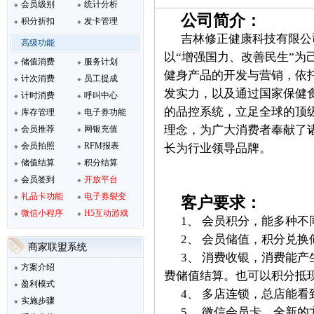
会员级别
统计分析
公司简介：
积分折扣
发卡管理
吉林修正健康科技有限公
高级功能
以“增强国力、改善民生”为
储值消费
服务计划
健身产品的开发与营销，依
计次消费
员工提成
发实力，以及通过国家保健
计时消费
呼叫中心
的品控系统，立足全球的顶级
库存管理
电子券功能
理念，为广大消费者奉献了
会员推荐
网银充值
会员拍照
RFM报表
长为行业领导品牌。
储值结算
积分结算
会员签到
开放平台
礼品卡功能
电子券裂变
客户要求：
微信小程序
H5互动游戏
1、 会员积分，能多种不
2、 会员储值，积分兑
商家联盟系统
3、 消费收银，消费能
方案介绍
费储值结算。也可以积分抵
盈利模式
4、 多店连锁，总店能
实施步骤
5、 微信会员卡，全新